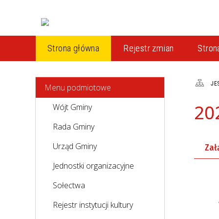
Strona główna
Rejestr zmian
Stro
JE
Menu podmiotowe
20
Wójt Gminy
Rada Gminy
Urząd Gminy
Załą
Jednostki organizacyjne
Sołectwa
Rejestr instytucji kultury