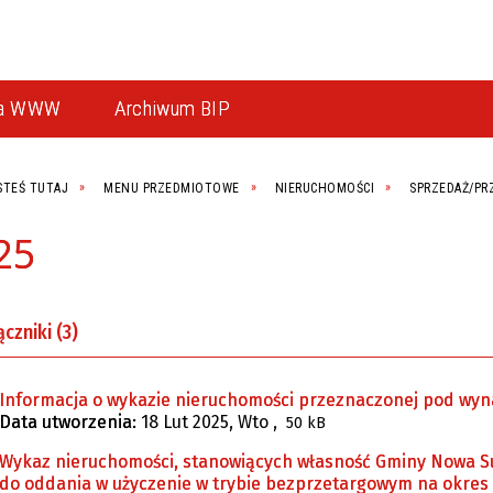
na WWW
Archiwum BIP
STEŚ TUTAJ
MENU PRZEDMIOTOWE
NIERUCHOMOŚCI
SPRZEDAŻ/PR
25
czniki (3)
Informacja o wykazie nieruchomości przeznaczonej pod wyn
Data utworzenia:
18 Lut 2025, Wto
,
50 kB
Wykaz nieruchomości, stanowiących własność Gminy Nowa S
do oddania w użyczenie w trybie bezprzetargowym na okres d