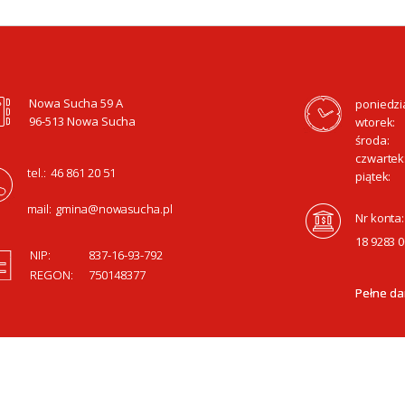
Nowa Sucha 59 A
poniedzi
96-513 Nowa Sucha
wtorek:
środa:
czwartek
tel.:
46 861 20 51
piątek:
mail:
gmina@nowasucha.pl
Nr konta:
18 9283 
NIP:
837-16-93-792
REGON:
750148377
Pełne da