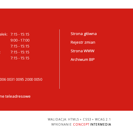
Strona główna
ałek:
7:15 - 15:15
9:00 - 17:00
Rejestr zmian
7:15 - 15:15
Strona WWW
:
7:15 - 15:15
7:15 - 15:15
Archiwum BIP
0006 0031 0095 2000 0050
ne teleadresowe
WALIDACJA:
HTML5
+
CSS3
+
WCAG 2.1
WYKONANIE
CONCEPT
INTERMEDIA